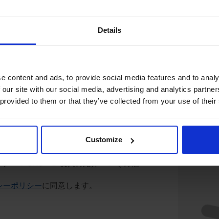
Details
タイ
その他
e content and ads, to provide social media features and to analy
 our site with our social media, advertising and analytics partn
 provided to them or that they’ve collected from your use of their
Customize
ジン
SNS
友人の紹介
その他
シーポリシー
に同意します。