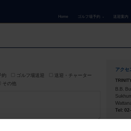
Home
ゴルフ場予約
送迎案内
アクセ
予約
ゴルフ場送迎
送迎・チャーター
TRINITY
その他
B.B. Bu
Sukhum
Wattan
Tel: 0
き、クラブレンタル、プロとラウンド希望などあればご記入く