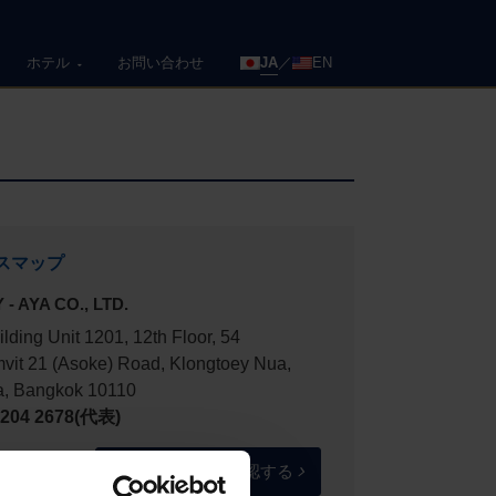
ホテル
お問い合わせ
JA
EN
スマップ
 - AYA CO., LTD.
ilding Unit 1201, 12th Floor, 54
vit 21 (Asoke) Road, Klongtoey Nua,
a, Bangkok 10110
2-204 2678(代表)
Google Mapsで確認する