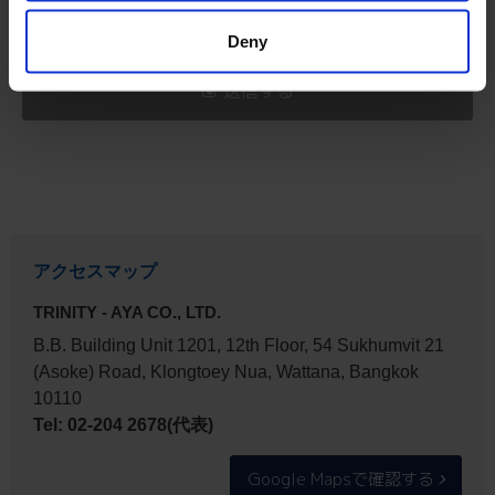
Deny
アクセスマップ
TRINITY - AYA CO., LTD.
B.B. Building Unit 1201, 12th Floor, 54 Sukhumvit 21
(Asoke) Road, Klongtoey Nua, Wattana, Bangkok
10110
Tel: 02-204 2678(代表)
Google Mapsで確認する