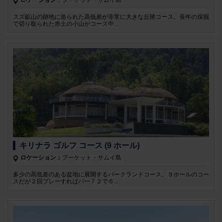
ロケーション：
プーケット・サムイ島
スズ鉱山の跡地に造られた高低差が非常に大きな丘陵コース。長年の採掘
で切り取られた赤土の小山がコース中...
キリナラ ゴルフ コース (9 ホール)
ロケーション：
プーケット・サムイ島
多少の高低差のある盆地に展開するパークランドコース。９ホールのコー
スだが２回プレーすればパー７２で６...