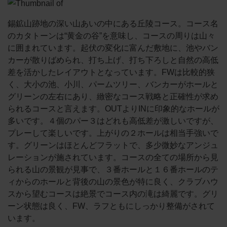
錫鉱山跡地の深い山あいの中にある丘陵コース。コース名
のカタトーンは“黄金の谷”を意味し、コースの周りは山々
に囲まれています。起伏の変化に富んだ敷地に、池やバン
カーが散りばめられ、打ち上げ、打ち下ろしと自然の高低
差を活かしたレイアウトとなっています。FWは比較的狭
く、大小の池、小川、パームツリー、バンカーがホールと
グリーンの左右にあり、緻密なコース戦略と正確性が求め
られるコースと言えます。OUTよりINに印象的なホールが
多いです。４個のパー３はどれも高低差が激しいですが、
プレーして楽しいです。上がりの２ホールは相当手強いで
す。グリーンはほとんどフラットで、多少微妙なアンジュ
レーションが施されています。コースの全ての場所から見
られる山の景観が見事で、３番ホールと１６番ホールのテ
ィからのホールと背後の山の景色が特に良く、クラブハウ
スから望むコースは絶景でコース内の滝は綺麗です。グリ
ーン状態は良く、FW、ラフともにしっかり整備がされて
います。