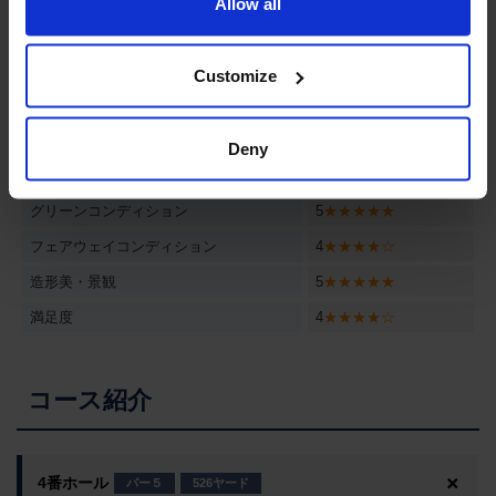
Allow all
ドライビングレンジ
あり
評価
Customize
総合評価
4.15
★★★★☆
レイアウト
3
★★★☆☆
Deny
難易度
5
★★★★★
グリーンコンディション
5
★★★★★
フェアウェイコンディション
4
★★★★☆
造形美・景観
5
★★★★★
満足度
4
★★★★☆
コース紹介
4番ホール
パー５
526ヤード