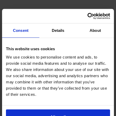
お問い合わせをする
Consent
Details
About
データ
This website uses cookies
We use cookies to personalise content and ads, to
所在地
MAPで確認
provide social media features and to analyse our traffic.
コース長
7210ヤード パー72
We also share information about your use of our site with
コースレート
our social media, advertising and analytics partners who
may combine it with other information that you’ve
設計者
Wiwatchai Prangpitak
provided to them or that they’ve collected from your use
オープン
2015年
of their services.
キャディ
あり
ゴルフカート
あり(フェアウェイ乗り入れ可)