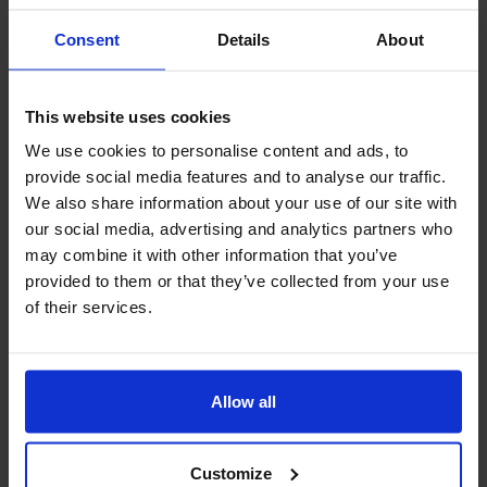
コースレート
Consent
Details
About
設計者
Arnold Palmer
オープン
1992年
キャディ
あり
This website uses cookies
ゴルフカート
あり(利用必須)
We use cookies to personalise content and ads, to
provide social media features and to analyse our traffic.
ドライビングレンジ
あり
We also share information about your use of our site with
評価
our social media, advertising and analytics partners who
may combine it with other information that you’ve
provided to them or that they’ve collected from your use
総合評価
4.15
★★★★☆
of their services.
レイアウト
4
★★★★☆
難易度
4
★★★★☆
グリーンコンディション
4
★★★★☆
Allow all
フェアウェイコンディション
5
★★★★★
造形美・景観
4
★★★★☆
Customize