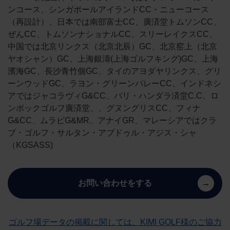
ンコース、シンガポールアイランドCC・ニューコース
（再設計）、日本では南部富士CC、廣済堂トムソンCC、
ぜんCC、トムソンナショナルCC、スリーレイクスCC、
中国では北京リンクス（北京北辰）GC、北京窑上（北京
ヤオシャン）GC、上海銀濤(上海ゴルフキング)GC、上海
濱海GC、長沙青竹個GC、タイのアヨダヤリンクス、グリ
ーンウッドGC、ラヨン・グリーンバレーCC、インドネシ
アではジャコラヴィG&CC、バリ・ハンダラ済堂C.C、ロ
ンボックゴルフ廣済堂、、グヌングリスCC、フィナ
G&CC、ムラピG&MR、アナイGR、マレーシアではクラ
ブ・ゴルフ・サルタン・アブドゥル・アジス・シャ
（KGSASS)
お問い合わせをする
ゴルフ場データの掲載に関しては、KIMI GOLF様のご協力