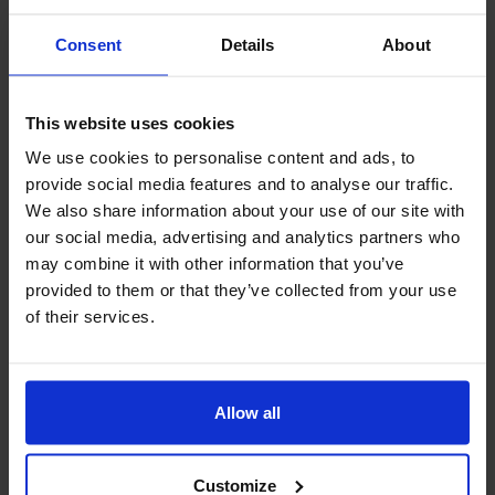
3番ホール
パー3
160ヤード
Consent
Details
About
This website uses cookies
We use cookies to personalise content and ads, to
provide social media features and to analyse our traffic.
やや打ち下ろし。グリーンは砲台。グリーンの前面をガー
We also share information about your use of our site with
ドしている3つのバンカーが効いています。
our social media, advertising and analytics partners who
may combine it with other information that you’ve
provided to them or that they’ve collected from your use
4番ホール
パー4
438ヤード
of their services.
Allow all
Customize