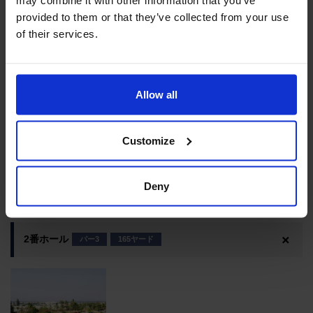
may combine it with other information that you’ve
provided to them or that they’ve collected from your use
of their services.
Allow all
急激な右ドッグレッグホール。ホール右側はハザードで、
グリーンまで残り130ヤード地点からグリーン左手前ま
Customize
で、バンカーが横たわっています。グリーンの左右と奥は
林になり、方向性の悪いセカンドショットは、ペナルティ
Deny
を払うことになります。
2番ホール
パー3
165ヤード