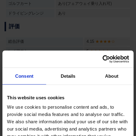
ゴルフカート
あり(フェアウェイ乗り入れ可)
ドライビングレンジ
あり
評価
総合評価
4.15
★★★★☆
レイアウト
5
★★★★★
難易度
4
★★★★☆
グリーンコンディション
3
★★★☆☆
Consent
Details
About
フェアウェイコンディション
4
★★★★☆
造形美・景観
4
★★★★☆
This website uses cookies
We use cookies to personalise content and ads, to
コース紹介
provide social media features and to analyse our traffic.
We also share information about your use of our site with
our social media, advertising and analytics partners who
1番ホール
パー4
431ヤード