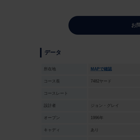
お
データ
所在地
MAPで確認
コース長
7482ヤード
コースレート
設計者
ジョン・グレイ
オープン
1996年
キャディ
あり