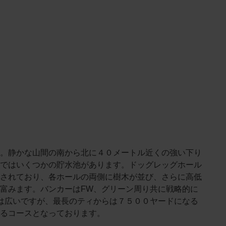
。静かな山間の南から北に４０メートル近くの強い下り
ではいくつかの貯水池があります。ドッグレッグホール
されており、各ホールの両側に樹木が並び、さらに高低
富みます。バンカーはFW、グリーン周り共に戦略的に
は広いですが、最長のティからは７５００ヤードになる
るコースとなっております。