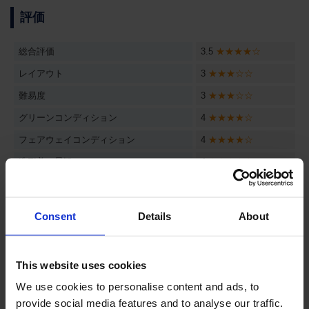
評価
総合評価
3.5
★★★★☆
レイアウト
3
★★★☆☆
難易度
3
★★★☆☆
グリーンコンディション
4
★★★★☆
フェアウェイコンディション
4
★★★★☆
造形美・景観
4
★★★★☆
コース紹介
Consent
Details
About
This website uses cookies
4番ホール
パー3
197ヤード
We use cookies to personalise content and ads, to
provide social media features and to analyse our traffic.