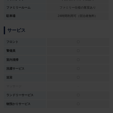
ファミリールーム
ファミリー仕様の客室あり
駐車場
24時間利用可（宿泊者無料）
サービス
フロント
〇
警備員
〇
室内清掃
〇
洗濯サービス
〇
送迎
〇
マッサージ
-
ランドリーサービス
〇
物預かりサービス
〇