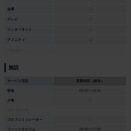
金庫
〇
テレビ
〇
インターネット
〇
アメニティ
〇
バルコニー
-
施設
サービス項目
営業時間（備考）
朝食
06:00〜10:30
夕食
〇
ゴルフコース
-
ゴルフシミュレーター
〇
フィットネスジム
06:00〜22:00