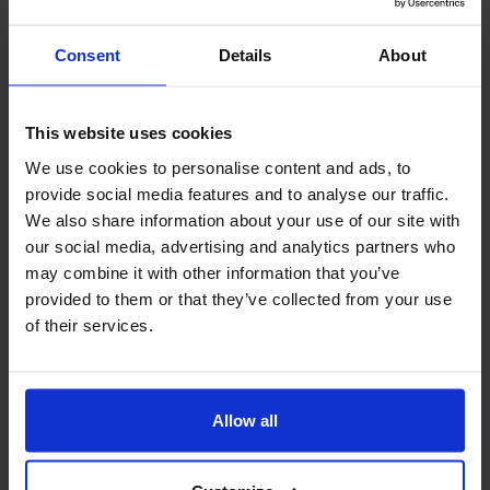
広さ
45 ㎡
Consent
Details
About
価格
お問い合わせください。
お問い合わせ
This website uses cookies
We use cookies to personalise content and ads, to
provide social media features and to analyse our traffic.
We also share information about your use of our site with
Space Premium Onsen
our social media, advertising and analytics partners who
もっと写真を見る
may combine it with other information that you’ve
provided to them or that they’ve collected from your use
Space Premium Onsen
of their services.
広さ
45 ㎡
価格
お問い合わせください。
Allow all
お問い合わせ