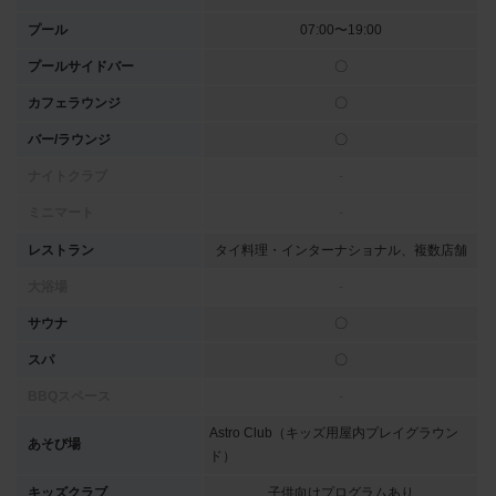
プール
07:00〜19:00
プールサイドバー
〇
カフェラウンジ
〇
バー/ラウンジ
〇
ナイトクラブ
-
ミニマート
-
レストラン
タイ料理・インターナショナル、複数店舗
大浴場
-
サウナ
〇
スパ
〇
BBQスペース
-
Astro Club（キッズ用屋内プレイグラウン
あそび場
ド）
キッズクラブ
子供向けプログラムあり