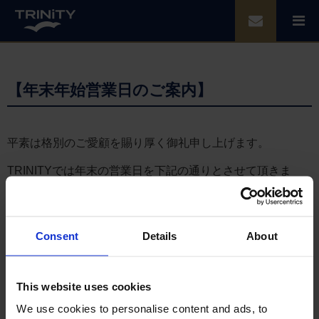
【年末年始営業日のご案内】
平素は格別のご愛顧を賜り厚く御礼申し上げます。
TRINITYでは年末の営業日を下記の通りとさせて頂きま
す。
なお、
12月29日は17:00頃（タイ時間）をもちまして業務
を終了
する予定でございますので、甚だ勝手ではございま
Consent
Details
About
すが何卒ご了承くださいますようお願い申し上げます。
本年中のご愛顧に心よりお礼申し上げますとともに、来年
も変わらぬお引き立てのほどよろしくお願い申し上げま
This website uses cookies
す。
We use cookies to personalise content and ads, to