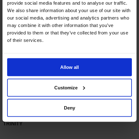
provide social media features and to analyse our traffic.
年末年始休業期間
We also share information about your use of our site with
our social media, advertising and analytics partners who
2023年12月30日(土) ～ 2024年1月3日(水)
may combine it with other information that you’ve
新年は
2024年1月4日(木)より営業開始
となります。
provided to them or that they’ve collected from your use
of their services.
また、休業期間中にいただきました新規お問い合わせ等に
関しましては
2024年1月4日(木)
より順次ご対応させていた
だきます。
Allow all
年末年始休業期間中は何かとご迷惑をおかけいたします
が、何卒ご了承のほど、お願い申し上げます。
Customize
※Lineからご連絡いただきましたお問合せ等に関しまして
はすぐの対応が可能となりますので、ぜひLineにてお友達
登録していただきお問合せ下さいますようお願いいたしま
Deny
す。
TRINITY