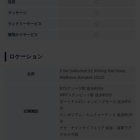
送迎
〇
マッサージ
〇
ランドリーサービス
〇
物預かりサービス
〇
ロケーション
2 Soi Sukhumvit 23, Khlong Toei Nuea,
住所
Watthana, Bangkok 10110
BTSアソーク駅 徒歩約3分
MRTスクンビット駅 徒歩約5分
ターミナル21ショッピングモール 徒歩約5
分
近隣施設
エンポリアム・エムクォーティエ 徒歩約10
分
ナナ・ナイトライフエリア 徒歩・電車でア
クセス可能