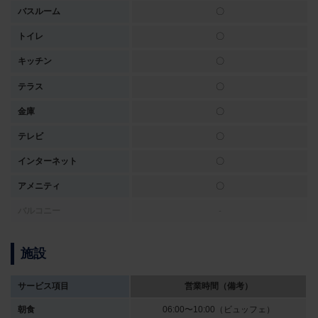
バスルーム
〇
トイレ
〇
キッチン
〇
テラス
〇
金庫
〇
テレビ
〇
インターネット
〇
アメニティ
〇
バルコニー
-
施設
サービス項目
営業時間（備考）
朝食
06:00〜10:00（ビュッフェ）