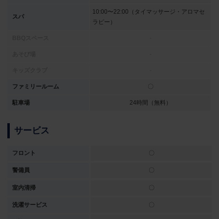
10:00〜22:00（タイマッサージ・アロマセ
スパ
ラピー）
BBQスペース
-
あそび場
-
キッズクラブ
-
ファミリールーム
〇
駐車場
24時間（無料）
サービス
フロント
〇
警備員
〇
室内清掃
〇
洗濯サービス
〇