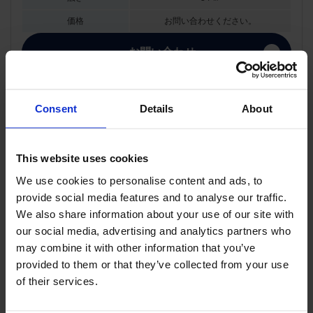
価格
お問い合わせください。
お問い合わせ
Consent
Details
About
Deluxe Studio
もっと写真を見る
This website uses cookies
Deluxe Studio
We use cookies to personalise content and ads, to
provide social media features and to analyse our traffic.
広さ
40 ㎡
We also share information about your use of our site with
価格
お問い合わせください。
our social media, advertising and analytics partners who
may combine it with other information that you’ve
お問い合わせ
provided to them or that they’ve collected from your use
of their services.